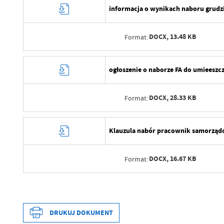
informacja o wynikach naboru grudz
DOCX,
13.48 KB
Format:
Data wytworzenia
ogłoszenie o naborze FA do umieeszcz
Wytworzył
DOCX,
28.33 KB
Format:
Data opublikowania
Opublikował
Data wytworzenia
Klauzula nabór pracownik samorząd
Data ostatniej aktualizacji
Wytworzył
Ostatnio zaktualizował
DOCX,
16.67 KB
Format:
Data opublikowania
Opublikował
Data wytworzenia
Data ostatniej aktualizacji
Wytworzył
DRUKUJ DOKUMENT
Ostatnio zaktualizował
Data opublikowania