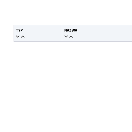
Opublikował
Data wytworzenia
Data ostatniej aktualizacji
Wytworzył
TYP
NAZWA
Ostatnio zaktualizował
Data opublikowania
Opublikował
Data ostatniej aktualizacji
Ostatnio zaktualizował