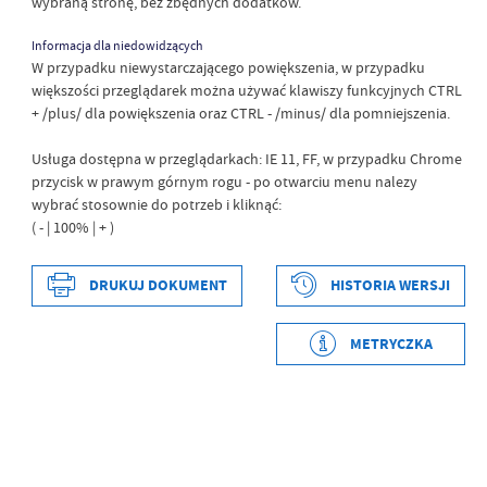
wybraną stronę, bez zbędnych dodatków.
Informacja dla niedowidzących
W przypadku niewystarczającego powiększenia, w przypadku
większości przeglądarek można używać klawiszy funkcyjnych CTRL
+ /plus/ dla powiększenia oraz CTRL - /minus/ dla pomniejszenia.
Usługa dostępna w przeglądarkach: IE 11, FF, w przypadku Chrome
przycisk w prawym górnym rogu - po otwarciu menu nalezy
wybrać stosownie do potrzeb i kliknąć:
( - | 100% | + )
DRUKUJ DOKUMENT
HISTORIA WERSJI
Data wytworzenia
2023-07-26 13:52:32
Wytworzył
Artur Czarnacki
METRYCZKA
Data opublikowania
2023-07-26 13:52:32
Opublikował
Artur Czarnacki
Data ostatniej
2023-07-26 13:52:32
aktualizacji